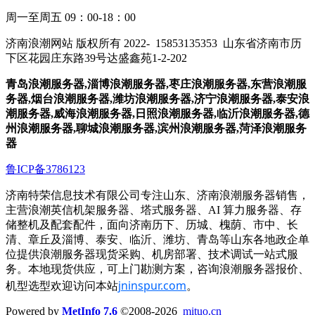
周一至周五 09：00-18：00
济南浪潮网站 版权所有 2022-
15853135353
山东省济南市历
下区花园庄东路39号达盛鑫苑1-2-202
青岛浪潮服务器,淄博浪潮服务器,枣庄浪潮服务器,东营浪潮服
务器,烟台浪潮服务器,潍坊浪潮服务器,济宁浪潮服务器,泰安浪
潮服务器,威海浪潮服务器,日照浪潮服务器,临沂浪潮服务器,德
州浪潮服务器,聊城浪潮服务器,滨州浪潮服务器,菏泽浪潮服务
器
鲁ICP备3786123
济南特荣信息技术有限公司专注山东、济南浪潮服务器销售，
主营浪潮英信机架服务器、塔式服务器、AI 算力服务器、存
储整机及配套配件，面向济南历下、历城、槐荫、市中、长
清、章丘及淄博、泰安、临沂、潍坊、青岛等山东各地政企单
位提供浪潮服务器现货采购、机房部署、技术调试一站式服
务。本地现货供应，可上门勘测方案，咨询浪潮服务器报价、
jninspur.com
机型选型欢迎访问本站
。
Powered by
MetInfo 7.6
©2008-2026
mituo.cn