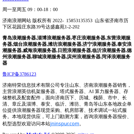
周一至周五 09：00-18：00
济南浪潮网站 版权所有 2022-
15853135353
山东省济南市历
下区花园庄东路39号达盛鑫苑1-2-202
青岛浪潮服务器,淄博浪潮服务器,枣庄浪潮服务器,东营浪潮服
务器,烟台浪潮服务器,潍坊浪潮服务器,济宁浪潮服务器,泰安浪
潮服务器,威海浪潮服务器,日照浪潮服务器,临沂浪潮服务器,德
州浪潮服务器,聊城浪潮服务器,滨州浪潮服务器,菏泽浪潮服务
器
鲁ICP备3786123
济南特荣信息技术有限公司专注山东、济南浪潮服务器销售，
主营浪潮英信机架服务器、塔式服务器、AI 算力服务器、存
储整机及配套配件，面向济南历下、历城、槐荫、市中、长
清、章丘及淄博、泰安、临沂、潍坊、青岛等山东各地政企单
位提供浪潮服务器现货采购、机房部署、技术调试一站式服
务。本地现货供应，可上门勘测方案，咨询浪潮服务器报价、
jninspur.com
机型选型欢迎访问本站
。