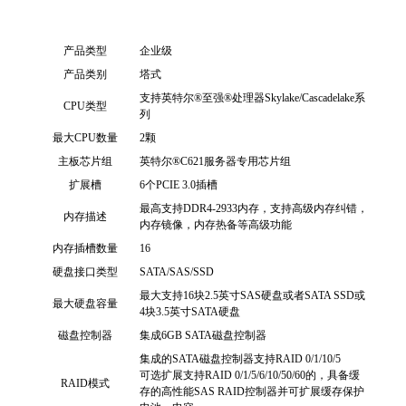
产品类型
企业级
产品类别
塔式
支持英特尔®至强®处理器Skylake/Cascadelake系
CPU类型
列
最大CPU数量
2颗
主板芯片组
英特尔®C621服务器专用芯片组
扩展槽
6个PCIE 3.0插槽
最高支持DDR4-2933内存，支持高级内存纠错，
内存描述
内存镜像，内存热备等高级功能
内存插槽数量
16
硬盘接口类型
SATA/SAS/SSD
最大支持16块2.5英寸SAS硬盘或者SATA SSD或
最大硬盘容量
4块3.5英寸SATA硬盘
磁盘控制器
集成6GB SATA磁盘控制器
集成的SATA磁盘控制器支持RAID 0/1/10/5
可选扩展支持RAID 0/1/5/6/10/50/60的，具备缓
RAID模式
存的高性能SAS RAID控制器并可扩展缓存保护