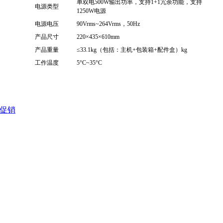
单双电500W输出功率，支持1+1冗余功能，支持
电源类型
1250W电源
电源电压
90Vrms~264Vrms，50Hz
产品尺寸
220×435×610mm
产品重量
≤33.1kg（包括：主机+包装箱+配件盒）kg
工作温度
5°C~35°C
货促销